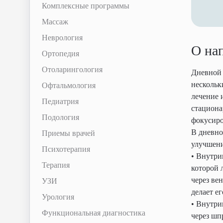
Комплексные программы
Массаж
Неврология
О на
Ортопедия
Отоларингология
Дневной 
нескольк
Офтальмология
лечение 
Педиатрия
стациона
Подология
фокусиро
В дневно
Приемы врачей
улучшени
Психотерапия
• Внутри
Терапия
которой 
через ве
УЗИ
делает е
Урология
• Внутри
Функциональная диагностика
через шп