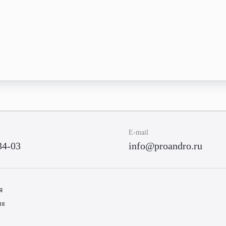
E-mail
34-03
info@proandro.ru
я
ия