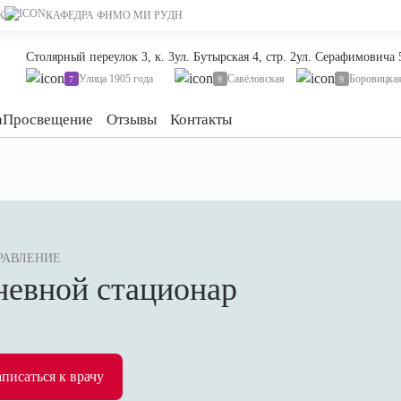
К
КАФЕДРА ФНМО МИ РУДН
Столярный переулок 3, к. 3
ул. Бутырская 4, стр. 2
ул. Серафимовича 
Улица 1905 года
Савёловская
Боровицка
7
9
9
а
Просвещение
Отзывы
Контакты
РАВЛЕНИЕ
невной стационар
аписаться к врачу