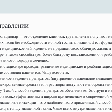
правлении
стационар — это отделение клиники, где пациенты получают м
их часов без необходимости ночной госпитализации. Этот форм
и медицинское наблюдение, не прерывая свою обычную жизнь и н
ре, а также способствует более быстрому восстановлению и реаб
ванного подхода к лечению.
м стационаре проводят различные медицинские и реабилитацио
е состояния пациентов. Чаще всего это:
венное введение препаратов, (внутривенное капельное вливание
лекарственные средства или растворы поступают непосредствен
ну. Такой способ введения препаратов обеспечивает быструю и н
го высоко эффективным и широко применяемым в современной м
мышечные инъекции – это наиболее часто применяемый способ в
риц в толщу мышечной ткани. Чаще всего внутримышечные инъ