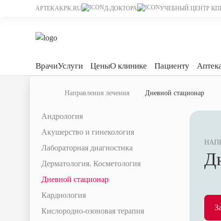
APTEKAKPK.RU
Д-ДОКТОРА
УЧЕБНЫЙ ЦЕНТР КП
Врачи
Услуги
Цены
О клинике
Пациенту
Аптек
Направления лечения
Дневной стационар
Андрология
Акушерство и гинекология
НАП
Лабораторная диагностика
Д
Дерматология. Косметология
Дневной стационар
Кардиология
З
Кислородно-озоновая терапия