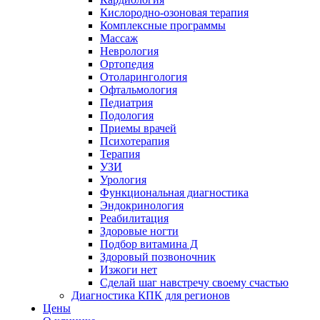
Кислородно-озоновая терапия
Комплексные программы
Массаж
Неврология
Ортопедия
Отоларингология
Офтальмология
Педиатрия
Подология
Приемы врачей
Психотерапия
Терапия
УЗИ
Урология
Функциональная диагностика
Эндокринология
Реабилитация
Здоровые ногти
Подбор витамина Д
Здоровый позвоночник
Изжоги нет
Сделай шаг навстречу своему счастью
Диагностика КПК для регионов
Цены