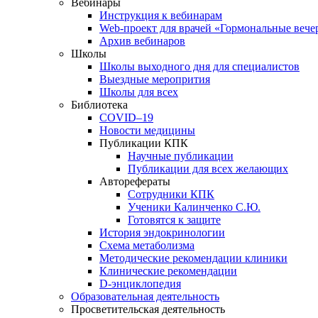
Вебинары
Инструкция к вебинарам
Web-проект для врачей «Гормональные вече
Архив вебинаров
Школы
Школы выходного дня для специалистов
Выездные меропрития
Школы для всех
Библиотека
COVID–19
Новости медицины
Публикации КПК
Научные публикации
Публикации для всех желающих
Авторефераты
Сотрудники КПК
Ученики Калинченко С.Ю.
Готовятся к защите
История эндокринологии
Схема метаболизма
Методические рекомендации клиники
Клинические рекомендации
D-энциклопедия
Образовательная деятельность
Просветительская деятельность