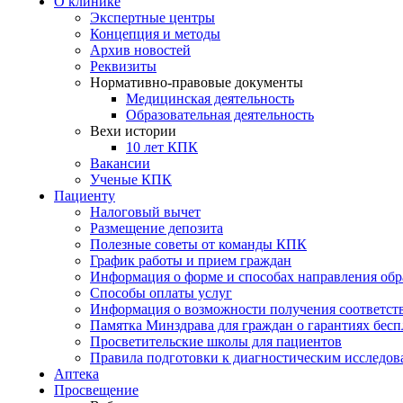
О клинике
Экспертные центры
Концепция и методы
Архив новостей
Реквизиты
Нормативно-правовые документы
Медицинская деятельность
Образовательная деятельность
Вехи истории
10 лет КПК
Вакансии
Ученые КПК
Пациенту
Налоговый вычет
Размещение депозита
Полезные советы от команды КПК
График работы и прием граждан
Информация о форме и способах направления обр
Способы оплаты услуг
Информация о возможности получения соответс
Памятка Минздрава для граждан о гарантиях бес
Просветительские школы для пациентов
Правила подготовки к диагностическим исследо
Аптека
Просвещение