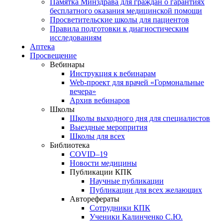
Памятка Минздрава для граждан о гарантиях
бесплатного оказания медицинской помощи
Просветительские школы для пациентов
Правила подготовки к диагностическим
исследованиям
Аптека
Просвещение
Вебинары
Инструкция к вебинарам
Web-проект для врачей «Гормональные
вечера»
Архив вебинаров
Школы
Школы выходного дня для специалистов
Выездные меропрития
Школы для всех
Библиотека
COVID–19
Новости медицины
Публикации КПК
Научные публикации
Публикации для всех желающих
Авторефераты
Сотрудники КПК
Ученики Калинченко С.Ю.