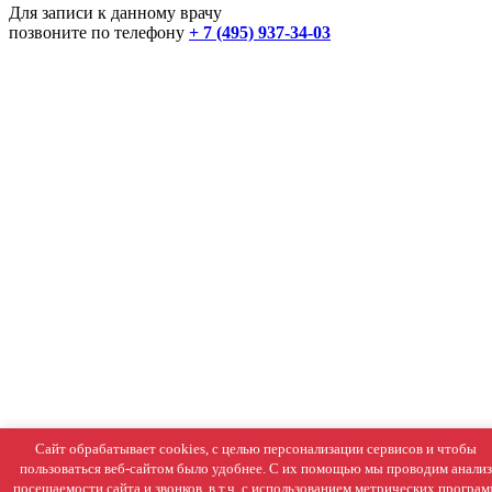
Для записи к данному врачу
позвоните по телефону
+ 7 (495) 937-34-03
Сайт обрабатывает cookies, с целью персонализации сервисов и чтобы
пользоваться веб-сайтом было удобнее. С их помощью мы проводим анализ
посещаемости сайта и звонков, в т.ч. с использованием метрических програ