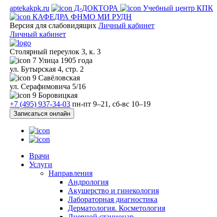
aptekakpk.ru
Д-ДОКТОРА
Учебный центр КПК
КАФЕДРА ФНМО МИ РУДН
Версия для слабовидящих
Личный кабинет
Личный кабинет
Столярный переулок 3, к. 3
7
Улица 1905 года
ул. Бутырская 4, стр. 2
9
Савёловская
ул. Серафимовича 5/16
9
Боровицкая
+7 (495) 937-34-03
пн-пт 9–21, сб-вс 10–19
Записаться онлайн
Врачи
Услуги
Направления
Андрология
Акушерство и гинекология
Лабораторная диагностика
Дерматология. Косметология
Дневной стационар