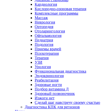
Кардиология
Кислородно-озоновая терапия
Комплексные программы
Массаж
Неврология
Ортопедия
Отоларингология
Офтальмология
Педиатрия
Подология
Приемы врачей
Психотерапия
Терапия
УЗИ
Урология
Функциональная диагностика
Эндокринология
Реабилитация
Здоровые ногти
Подбор витамина Д
Здоровый позвоночник
Изжоги нет
Сделай шаг навстречу своему счастью
Диагностика КПК для регионов