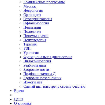
Комплексные программы
Массаж
Неврология
Ортопедия
Отоларингология
Офтальмология
Педиатрия
Подология
Приемы врачей
Психотерапия
Терапия
УЗИ
Урология
Функциональная диагностика
Эндокринология
Реабилитация
Здоровые ногти
Подбор витамина Д
Здоровый позвоночник
Изжоги нет
Сделай шаг навстречу своему счастью
Врачи
Цены
О клинике