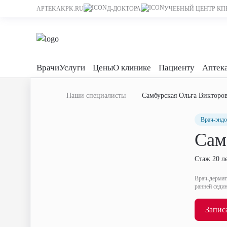
APTEKAKPK.RU
Д-ДОКТОРА
УЧЕБНЫЙ ЦЕНТР КП
Врачи
Услуги
Цены
О клинике
Пациенту
Аптек
Наши специалисты
Самбурская Ольга Викторо
Врач-энд
Сам
Стаж 20 л
Врач-дермат
ранней седи