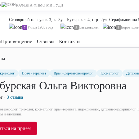
К
КАФЕДРА ФНМО МИ РУДН
Столярный переулок 3, к. 3
ул. Бутырская 4, стр. 2
ул. Серафимовича 
Улица 1905 года
Савёловская
Боровицка
7
9
9
а
Просвещение
Отзывы
Контакты
вна
окринолог
Врач - терапевт
Врач - дерматовенеролог
Косметолог
Детский
бурская Ольга Викторовна
ет
3 отзыва
овенеролог, трихолог, косметолог, врач-терапевт, эндокринолог, детский-эндокринолог.
ны и алопеции.
Записаться на приём