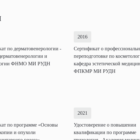
и
2016
ат по дерматовенерологии -
Сертификат о профессиональ
дерматовенерологии и
переподготовке по косметолог
логии ФНМО МИ РУДН
кафедра эстетической медици
ФПКМР МИ РУДН
2021
кат по программе «Основы
Удостоверение о повышении
копии и опухоли
квалификации по программе
цитарного генеза» -
трихология - Академия медиц