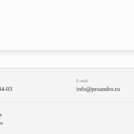
E-mail
34-03
info@proandro.ru
я
ия