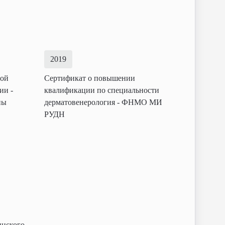
2019
ной
Сертификат о повышении
ии -
квалификации по специальности
ны
дерматовенерология - ФНМО МИ
РУДН
инского