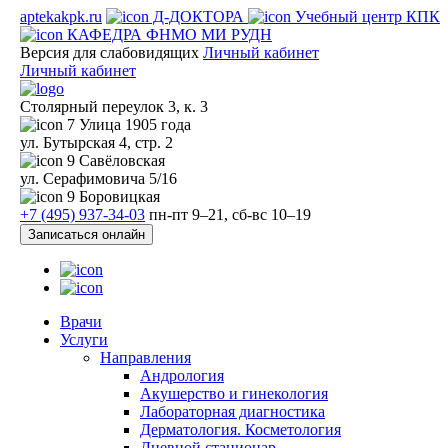
aptekakpk.ru
Д-ДОКТОРА
Учебный центр КПК
КАФЕДРА ФНМО МИ РУДН
Версия для слабовидящих
Личный кабинет
Личный кабинет
Столярный переулок 3, к. 3
7
Улица 1905 года
ул. Бутырская 4, стр. 2
9
Савёловская
ул. Серафимовича 5/16
9
Боровицкая
+7 (495) 937-34-03
пн-пт 9–21, сб-вс 10–19
Записаться онлайн
Врачи
Услуги
Направления
Андрология
Акушерство и гинекология
Лабораторная диагностика
Дерматология. Косметология
Дневной стационар