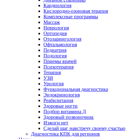
Кардиология
Кислородно-озоновая терапия
Комплексные программы
Массаж
Неврология
Ортопедия
Отоларингология
Офтальмология
Педиатрия
Подология
Приемы врачей
Психотерапия
Терапия
УЗИ
Урология
Функциональная диагностика
Эндокринология
Реабилитация
Здоровые ногти
Подбор витамина Д
Здоровый позвоночник
Изжоги нет
Сделай шаг навстречу своему счастью
Диагностика КПК для регионов