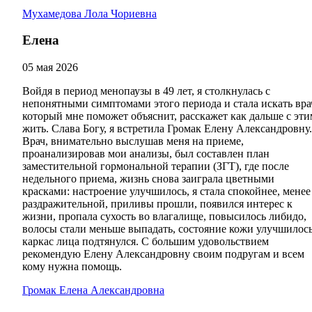
Мухамедова Лола Чориевна
Елена
05 мая 2026
Войдя в период менопаузы в 49 лет, я столкнулась с
непонятными симптомами этого периода и стала искать вра
который мне поможет объяснит, расскажет как дальше с эти
жить. Слава Богу, я встретила Громак Елену Александровну.
Врач, внимательно выслушав меня на приеме,
проанализировав мои анализы, был составлен план
заместительной гормональной терапии (ЗГТ), где после
недельного приема, жизнь снова заиграла цветными
красками: настроение улучшилось, я стала спокойнее, менее
раздражительной, приливы прошли, появился интерес к
жизни, пропала сухость во влагалище, повысилось либидо,
волосы стали меньше выпадать, состояние кожи улучшилось
каркас лица подтянулся. С большим удовольствием
рекомендую Елену Александровну своим подругам и всем
кому нужна помощь.
Громак Елена Александровна