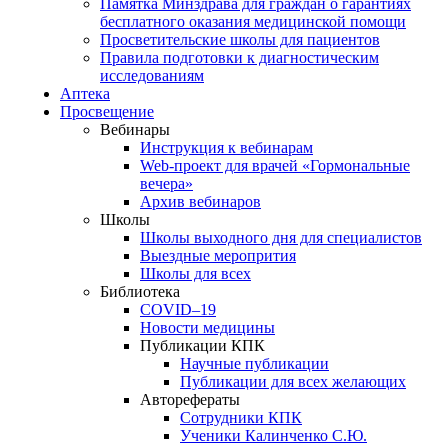
Памятка Минздрава для граждан о гарантиях
бесплатного оказания медицинской помощи
Просветительские школы для пациентов
Правила подготовки к диагностическим
исследованиям
Аптека
Просвещение
Вебинары
Инструкция к вебинарам
Web-проект для врачей «Гормональные
вечера»
Архив вебинаров
Школы
Школы выходного дня для специалистов
Выездные меропрития
Школы для всех
Библиотека
COVID–19
Новости медицины
Публикации КПК
Научные публикации
Публикации для всех желающих
Авторефераты
Сотрудники КПК
Ученики Калинченко С.Ю.