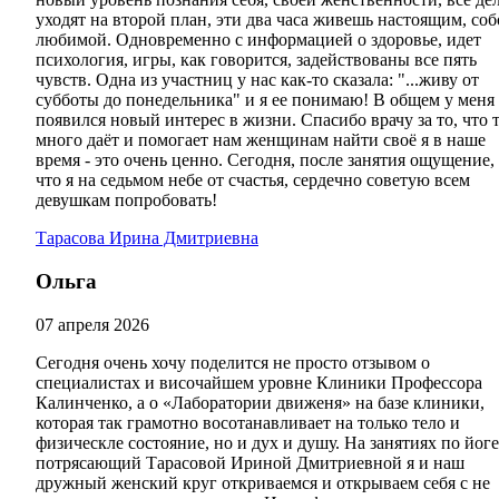
уходят на второй план, эти два часа живешь настоящим, со
любимой. Одновременно с информацией о здоровье, идет
психология, игры, как говорится, задействованы все пять
чувств. Одна из участниц у нас как-то сказала: "...живу от
субботы до понедельника" и я ее понимаю! В общем у меня
появился новый интерес в жизни. Спасибо врачу за то, что 
много даёт и помогает нам женщинам найти своё я в наше
время - это очень ценно. Сегодня, после занятия ощущение,
что я на седьмом небе от счастья, сердечно советую всем
девушкам попробовать!
Тарасова Ирина Дмитриевна
Ольга
07 апреля 2026
Сегодня очень хочу поделится не просто отзывом о
специалистах и височайшем уровне Клиники Профессора
Калинченко, а о «Лаборатории движеня» на базе клиники,
которая так грамотно восотанавливает на только тело и
физическле состояние, но и дух и душу. На занятиях по йоге
потрясающий Тарасовой Ириной Дмитриевной я и наш
дружный женский круг откриваемся и открываем себя с не