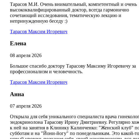
Тарасов М.И. Очень внимательный, компетентный и очень
высококвалифицированный доктор, всегда гармонично
сочетающий исследования, тематическую лекцию и
непринужденную беседу :)
Тарасов Максим Игоревич
Елена
08 апреля 2026
Большое спасибо доктору Тарасову Максиму Игоревичу за
профессионализм и человечность.
Тарасов Максим Игоревич
Анна
07 апреля 2026
Открыла для себя уникального специалиста врача гинеколог
эндокринолона Тарасову Ирину Дмитриевну. Регулярно хо
к ней на занятия в Клинику Калинченко: "Женский клуб" п
субботам и на "Йони-йогу" по понедельникам. Это какой-т
новый уровень познания себя, своей женственности, все де