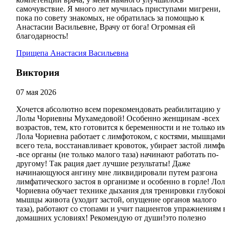
самочувствие. Я много лет мучилась приступами мигрени,
пока по совету знакомых, не обратилась за помощью к
Анастасии Васильевне, Врачу от бога! Огромная ей
благодарность!
Прищепа Анастасия Васильевна
Виктория
07 мая 2026
Хочется абсолютно всем порекомендовать реабилитацию у
Лолы Чориевны Мухамедовой! Особенно женщинам -всех
возрастов, тем, кто готовится к беременности и не только им
Лола Чориевна работает с лимфотоком, с костями, мышцам
всего тела, восстанавливает кровоток, убирает застой лимф
-все органы (не только малого таза) начинают работать по-
другому! Так рация дает лучшие результаты! Даже
начинающуюся ангину мне ликвидировали путем разгона
лимфатического застоя в организме и особенно в горле! Лол
Чориевна обучает технике дыхания для тренировки глубоко
мышцы живота (уходит застой, опущение органов малого
таза), работают со стопами и учит пациентов упражнениям 
домашних условиях! Рекомендую от души!это полезно