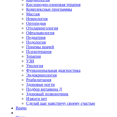
Кислородно-озоновая терапия
Комплексные программы
Массаж
Неврология
Ортопедия
Отоларингология
Офтальмология
Педиатрия
Подология
Приемы врачей
Психотерапия
Терапия
УЗИ
Урология
Функциональная диагностика
Эндокринология
Реабилитация
Здоровые ногти
Подбор витамина Д
Здоровый позвоночник
Изжоги нет
Сделай шаг навстречу своему счастью
Врачи