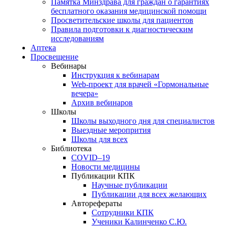
Памятка Минздрава для граждан о гарантиях
бесплатного оказания медицинской помощи
Просветительские школы для пациентов
Правила подготовки к диагностическим
исследованиям
Аптека
Просвещение
Вебинары
Инструкция к вебинарам
Web-проект для врачей «Гормональные
вечера»
Архив вебинаров
Школы
Школы выходного дня для специалистов
Выездные меропрития
Школы для всех
Библиотека
COVID–19
Новости медицины
Публикации КПК
Научные публикации
Публикации для всех желающих
Авторефераты
Сотрудники КПК
Ученики Калинченко С.Ю.