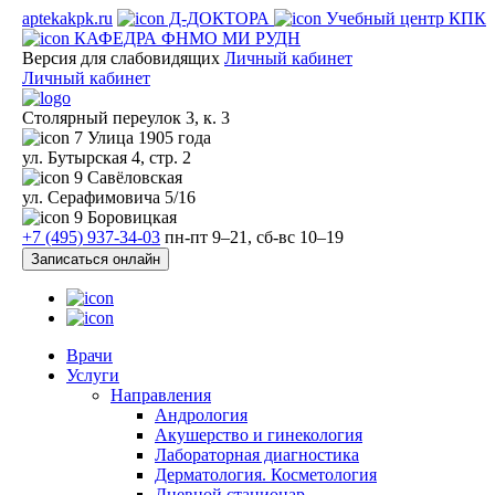
aptekakpk.ru
Д-ДОКТОРА
Учебный центр КПК
КАФЕДРА ФНМО МИ РУДН
Версия для слабовидящих
Личный кабинет
Личный кабинет
Столярный переулок 3, к. 3
7
Улица 1905 года
ул. Бутырская 4, стр. 2
9
Савёловская
ул. Серафимовича 5/16
9
Боровицкая
+7 (495) 937-34-03
пн-пт 9–21, сб-вс 10–19
Записаться онлайн
Врачи
Услуги
Направления
Андрология
Акушерство и гинекология
Лабораторная диагностика
Дерматология. Косметология
Дневной стационар