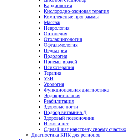
Кардиология
Кислородно-озоновая терапия
Комплексные программы
Массаж
Неврология
Ортопедия
Отоларингология
Офтальмология
Педиатрия
Подология
Приемы врачей
Психотерапия
Терапия
УЗИ
Урология
Функциональная диагностика
Эндокринология
Реабилитация
Здоровые ногти
Подбор витамина Д
Здоровый позвоночник
Изжоги нет
Сделай шаг навстречу своему счастью
Диагностика КПК для регионов