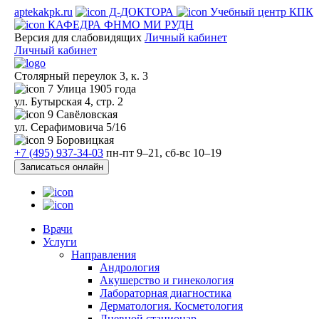
aptekakpk.ru
Д-ДОКТОРА
Учебный центр КПК
КАФЕДРА ФНМО МИ РУДН
Версия для слабовидящих
Личный кабинет
Личный кабинет
Столярный переулок 3, к. 3
7
Улица 1905 года
ул. Бутырская 4, стр. 2
9
Савёловская
ул. Серафимовича 5/16
9
Боровицкая
+7 (495) 937-34-03
пн-пт 9–21, сб-вс 10–19
Записаться онлайн
Врачи
Услуги
Направления
Андрология
Акушерство и гинекология
Лабораторная диагностика
Дерматология. Косметология
Дневной стационар