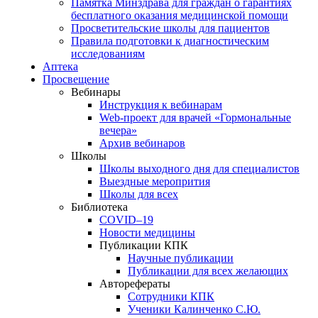
Памятка Минздрава для граждан о гарантиях
бесплатного оказания медицинской помощи
Просветительские школы для пациентов
Правила подготовки к диагностическим
исследованиям
Аптека
Просвещение
Вебинары
Инструкция к вебинарам
Web-проект для врачей «Гормональные
вечера»
Архив вебинаров
Школы
Школы выходного дня для специалистов
Выездные меропрития
Школы для всех
Библиотека
COVID–19
Новости медицины
Публикации КПК
Научные публикации
Публикации для всех желающих
Авторефераты
Сотрудники КПК
Ученики Калинченко С.Ю.