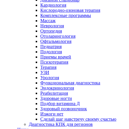
Кардиология
Кислородно-озоновая терапия
Комплексные программы
Массаж
Неврология
Ортопедия
Отоларингология
Офтальмология
Педиатрия
Подология
Приемы врачей
Психотерапия
Терапия
УЗИ
Урология
Функциональная диагностика
Эндокринология
Реабилитация
Здоровые ногти
Подбор витамина Д
Здоровый позвоночник
Изжоги нет
Сделай шаг навстречу своему счастью
Диагностика КПК для регионов