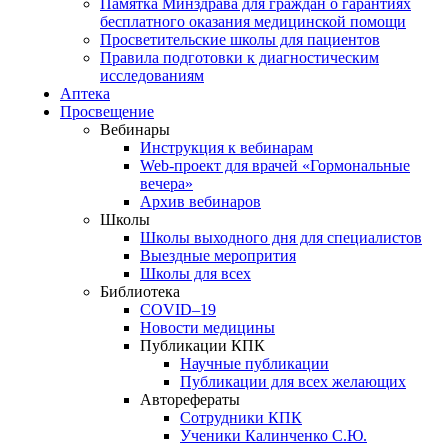
Памятка Минздрава для граждан о гарантиях
бесплатного оказания медицинской помощи
Просветительские школы для пациентов
Правила подготовки к диагностическим
исследованиям
Аптека
Просвещение
Вебинары
Инструкция к вебинарам
Web-проект для врачей «Гормональные
вечера»
Архив вебинаров
Школы
Школы выходного дня для специалистов
Выездные меропрития
Школы для всех
Библиотека
COVID–19
Новости медицины
Публикации КПК
Научные публикации
Публикации для всех желающих
Авторефераты
Сотрудники КПК
Ученики Калинченко С.Ю.