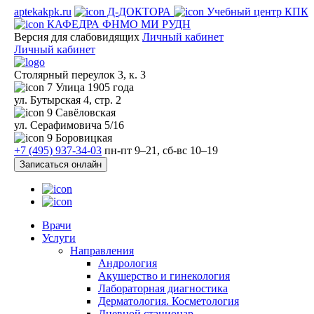
aptekakpk.ru
Д-ДОКТОРА
Учебный центр КПК
КАФЕДРА ФНМО МИ РУДН
Версия для слабовидящих
Личный кабинет
Личный кабинет
Столярный переулок 3, к. 3
7
Улица 1905 года
ул. Бутырская 4, стр. 2
9
Савёловская
ул. Серафимовича 5/16
9
Боровицкая
+7 (495) 937-34-03
пн-пт 9–21, сб-вс 10–19
Записаться онлайн
Врачи
Услуги
Направления
Андрология
Акушерство и гинекология
Лабораторная диагностика
Дерматология. Косметология
Дневной стационар