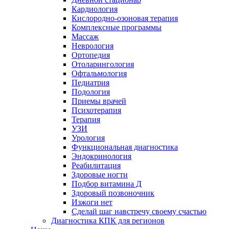
Кардиология
Кислородно-озоновая терапия
Комплексные программы
Массаж
Неврология
Ортопедия
Отоларингология
Офтальмология
Педиатрия
Подология
Приемы врачей
Психотерапия
Терапия
УЗИ
Урология
Функциональная диагностика
Эндокринология
Реабилитация
Здоровые ногти
Подбор витамина Д
Здоровый позвоночник
Изжоги нет
Сделай шаг навстречу своему счастью
Диагностика КПК для регионов